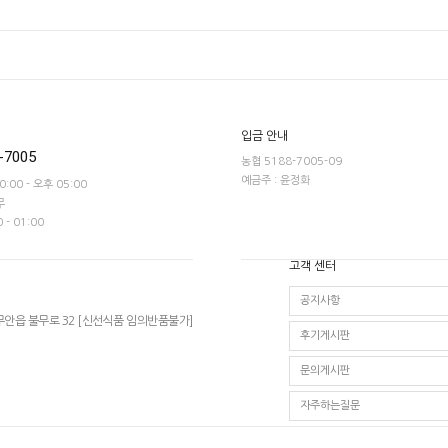
입금 안내
-7005
농협 5188-7005-09
예금주 : 윤정화
0:00 - 오후 05:00
무
 - 01:00
고객 센터
공지사항
무안읍 불무로 32 [신선식품 임의반품불가]
후기게시판
문의게시판
자주하는질문