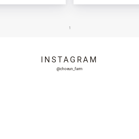
1
INSTAGRAM
@choeun_farm