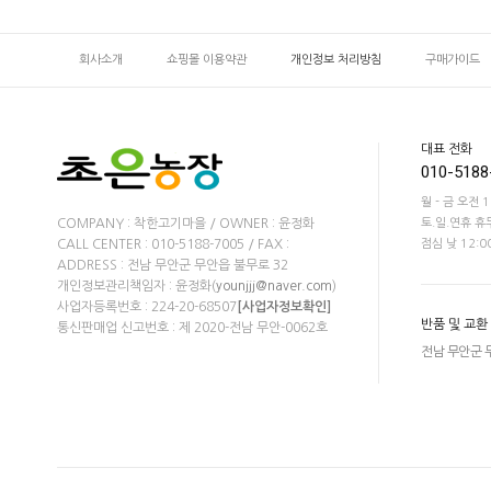
회사소개
쇼핑몰 이용약관
개인정보 처리방침
구매가이드
대표 전화
010-5188
월 - 금 오전 1
COMPANY : 착한고기마을 / OWNER : 윤정화
토.일.연휴 휴
CALL CENTER : 010-5188-7005 / FAX :
점심 낮 12:00
ADDRESS : 전남 무안군 무안읍 불무로 32
개인정보관리책임자 : 윤정화(
)
younjjj@naver.com
사업자등록번호 : 224-20-68507
[사업자정보확인]
반품 및 교환
통신판매업 신고번호 : 제 2020-전남 무안-0062호
전남 무안군 