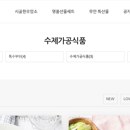
지
시골한우암소
명품선물세트
무안 특산물
공
수제가공식품
특수부위(4)
수제가공식품(3)
NEW
LOW