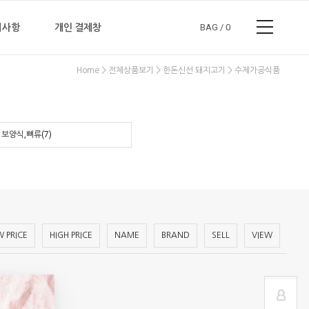
지사항
개인 결제창
BAG /
0
>
>
>
Home
전체상품보기
한돈신선 돼지고기
수제가공식품
로그인 하기
회원가입 + 혜택가득
보양식,뼈류(7)
아이디 찾기 / 비밀번호 찾기
장바구니
공지사항
마이페이지
자주하는질문
주문내역
Q & A
 PRICE
HIGH PRICE
NAME
BRAND
SELL
VIEW