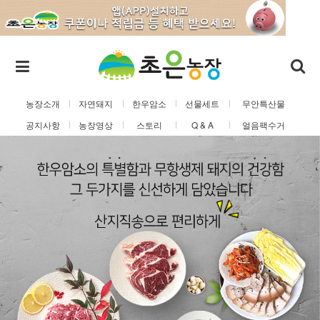
농장소개
자연돼지
한우암소
선물세트
무안특산물
공지사항
농장영상
스토리
Q & A
얼음팩수거