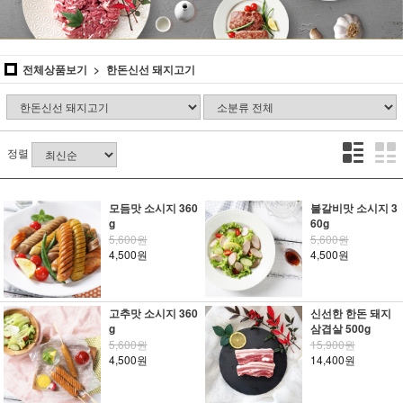
전체상품보기
한돈신선 돼지고기
정렬
모듬맛 소시지 360
불갈비맛 소시지 3
g
60g
5,600원
5,600원
4,500원
4,500원
고추맛 소시지 360
신선한 한돈 돼지
g
삼겹살 500g
5,600원
15,900원
4,500원
14,400원