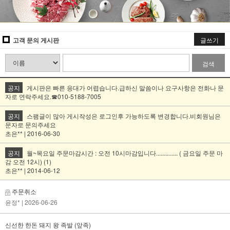
고객 문의 게시판
글쓰기
검색
공지
게시판은 빠른 응대가 어렵습니다.급하신 말씀이나 요구사항은 전화나 문
자로 연락주세요.☎010-5188-7005
공지
스팸글이 많아 게시작성은 로그인후 가능하도록 변경합니다.비회원님은
문자로 문의주세요
초은** | 2016-06-30
공지
월~목요일 주문마감시간 : 오전 10시마감입니다.............. ( 금요일 주문 마
감 오전 12시) (1)
초은** | 2014-06-12
주문취소
윤정*
| 2026-06-26
신선한 한돈 돼지 왕 족발 (앞족)