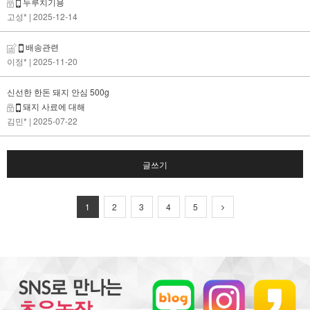
두루치기용
고성*
| 2025-12-14
배송관련
이정*
| 2025-11-20
신선한 한돈 돼지 안심 500g
돼지 사료에 대해
김민*
| 2025-07-22
글쓰기
1
2
3
4
5