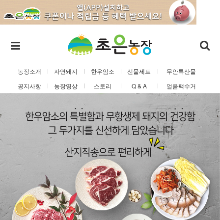
농장소개
자연돼지
한우암소
선물세트
무안특산물
공지사항
농장영상
스토리
Q & A
얼음팩수거