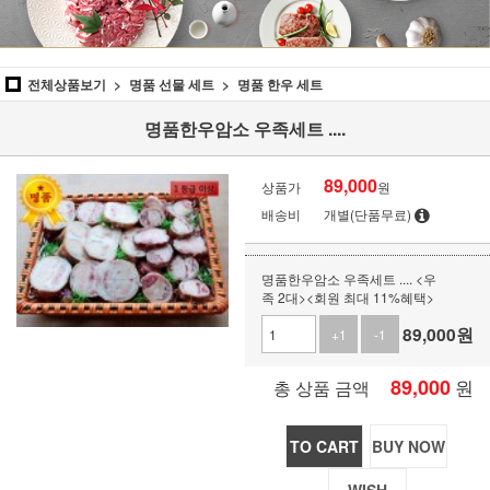
전체상품보기
명품 선물 세트
명품 한우 세트
명품한우암소 우족세트 ....
89,000
상품가
원
배송비
개별(단품무료)
명품한우암소 우족세트 .... <우
족 2대><회원 최대 11%혜택>
89,000
원
+1
-1
89,000
원
총 상품 금액
TO CART
BUY NOW