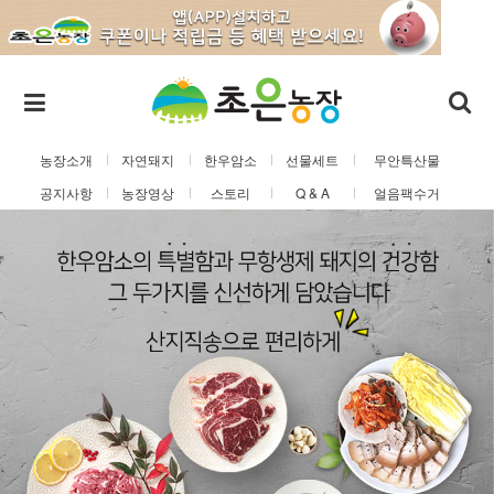
농장소개
자연돼지
한우암소
선물세트
무안특산물
공지사항
농장영상
스토리
Q & A
얼음팩수거